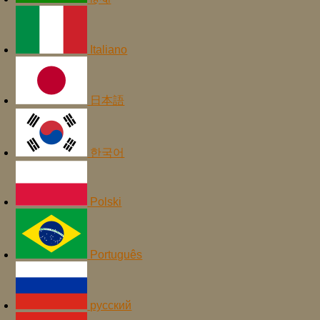
Italiano
日本語
한국어
Polski
Português
русский