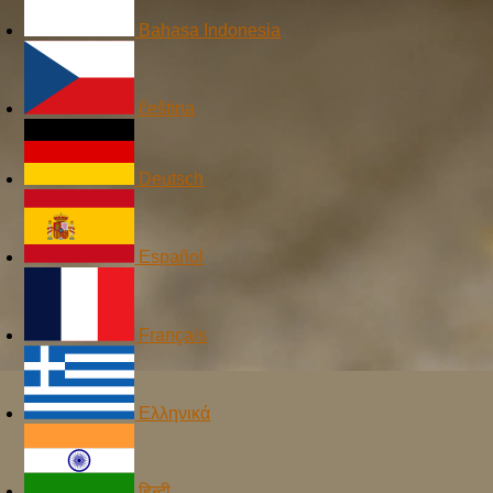
Bahasa Indonesia
čeština
Deutsch
Español
Français
Ελληνικά
हिन्दी