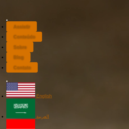
Assistir
Conteúdo
Sobre
Blog
Contato
English
العربية