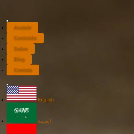
Assistir
Conteúdo
Sobre
Blog
Contato
English
العربية