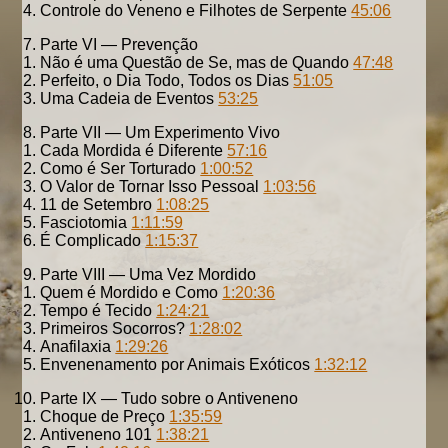
Controle do Veneno e Filhotes de Serpente
45:06
Parte VI — Prevenção
Não é uma Questão de Se, mas de Quando
47:48
Perfeito, o Dia Todo, Todos os Dias
51:05
Uma Cadeia de Eventos
53:25
Parte VII — Um Experimento Vivo
Cada Mordida é Diferente
57:16
Como é Ser Torturado
1:00:52
O Valor de Tornar Isso Pessoal
1:03:56
11 de Setembro
1:08:25
Fasciotomia
1:11:59
É Complicado
1:15:37
Parte VIII — Uma Vez Mordido
Quem é Mordido e Como
1:20:36
Tempo é Tecido
1:24:21
Primeiros Socorros?
1:28:02
Anafilaxia
1:29:26
Envenenamento por Animais Exóticos
1:32:12
Parte IX — Tudo sobre o Antiveneno
Choque de Preço
1:35:59
Antiveneno 101
1:38:21