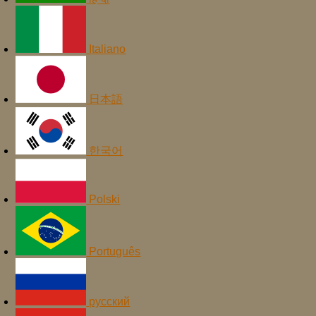
Italiano
日本語
한국어
Polski
Português
русский