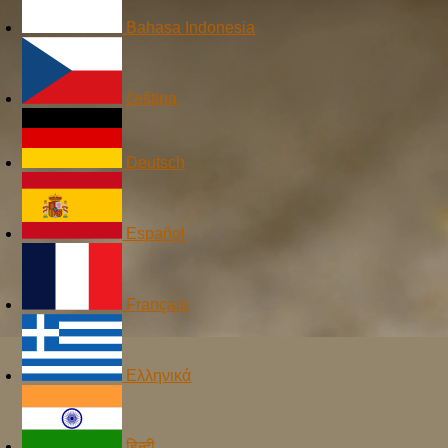
Bahasa Indonesia
čeština
Deutsch
Español
Français
Ελληνικά
हिन्दी