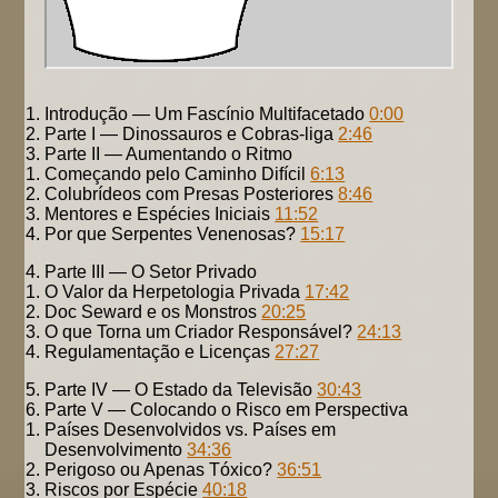
Introdução — Um Fascínio Multifacetado
0:00
Parte I — Dinossauros e Cobras-liga
2:46
Parte II — Aumentando o Ritmo
Começando pelo Caminho Difícil
6:13
Colubrídeos com Presas Posteriores
8:46
Mentores e Espécies Iniciais
11:52
Por que Serpentes Venenosas?
15:17
Parte III — O Setor Privado
O Valor da Herpetologia Privada
17:42
Doc Seward e os Monstros
20:25
O que Torna um Criador Responsável?
24:13
Regulamentação e Licenças
27:27
Parte IV — O Estado da Televisão
30:43
Parte V — Colocando o Risco em Perspectiva
Países Desenvolvidos vs. Países em
Desenvolvimento
34:36
Perigoso ou Apenas Tóxico?
36:51
Riscos por Espécie
40:18